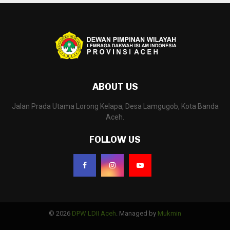
ABOUT US
Jalan Prada Utama Lorong Kelapa, Desa Lamgugob, Kota Banda
Aceh.
FOLLOW US
© 2026
DPW LDII Aceh
. Managed by
Mukmin