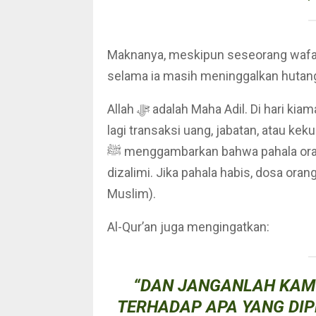
Maknanya, meskipun seseorang wafat
selama ia masih meninggalkan hutan
Allah ﷻ adalah Maha Adil. Di hari kiamat, keadilan itu ditegakkan secara sempurna. Tidak ada
lagi transaksi uang, jabatan, atau ke
ﷺ menggambarkan bahwa pahala orang yang menzalimi akan diberikan kepada orang yang
dizalimi. Jika pahala habis, dosa ora
Muslim).
Al-Qur’an juga mengingatkan:
“DAN JANGANLAH KAM
TERHADAP APA YANG DIP