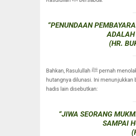
“PENUNDAAN PEMBAYARA
ADALAH 
(HR. B
Bahkan, Rasulullah ﷺ pernah menolak menshalatkan jenazah seorang sahabat hingga
hutangnya dilunasi. Ini menunjukkan 
hadis lain disebutkan:
“JIWA SEORANG MUKM
SAMPAI H
(