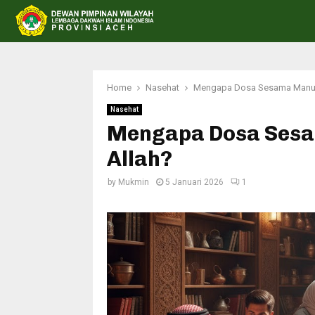
Home
Nasehat
Mengapa Dosa Sesama Manusi
Nasehat
Mengapa Dosa Sesa
Allah?
by
Mukmin
5 Januari 2026
1