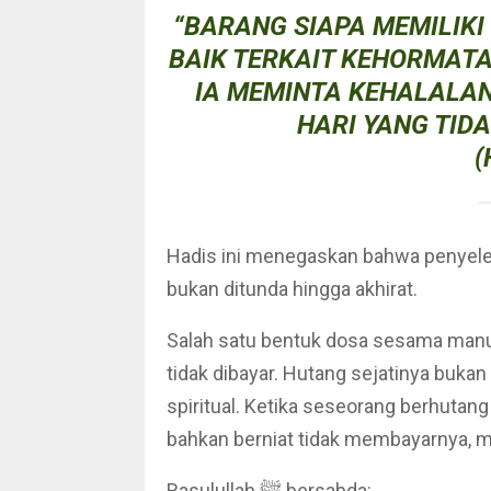
“BARANG SIAPA MEMILIK
BAIK TERKAIT KEHORMAT
IA MEMINTA KEHALALAN 
HARI YANG TID
(
Hadis ini menegaskan bahwa penyeles
bukan ditunda hingga akhirat.
Salah satu bentuk dosa sesama manusi
tidak dibayar. Hutang sejatinya buka
spiritual. Ketika seseorang berhuta
bahkan berniat tidak membayarnya, m
Rasulullah ﷺ bersabda: