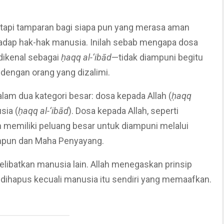
tetapi tamparan bagi siapa pun yang merasa aman
rhadap hak-hak manusia. Inilah sebab mengapa dosa
ikenal sebagai
ḥaqq al-‘ibād
—tidak diampuni begitu
 dengan orang yang dizalimi.
alam dua kategori besar: dosa kepada Allah (
ḥaqq
sia (
ḥaqq al-‘ibād
). Dosa kepada Allah, seperti
 memiliki peluang besar untuk diampuni melalui
ampun dan Maha Penyayang.
ibatkan manusia lain. Allah menegaskan prinsip
 dihapus kecuali manusia itu sendiri yang memaafkan.