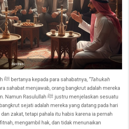
Ilustrasi.
– Pada suatu hari, Rasulullah ﷺ bertanya kepada para sahabatnya,
“Tahukah
ra sahabat menjawab, orang bangkrut adalah mereka
ah ﷺ justru menjelaskan sesuatu
bangkrut sejati adalah mereka yang datang pada hari
an zakat, tetapi pahala itu habis karena ia pernah
itnah, mengambil hak, dan tidak menunaikan