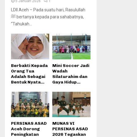
5 Januari 2026
1
LDII Aceh – Pada suatu hari, Rasulullah
ﷺ bertanya kepada para sahabatnya,
“Tahukah...
Berbakti Kepada
Mini Soccer Jadi
Orang Tua
Wadah
Adalah Sebagai
Silaturahim dan
Bentuk Nyata...
Gaya Hidup...
PERSINAS ASAD
MUNAS VI
Aceh Dorong
PERSINAS ASAD
Peningkatan
2026 Tegaskan