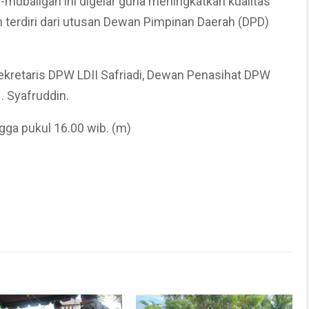
-mubaligah ini digelar guna meningkatkan kualitas
n terdiri dari utusan Dewan Pimpinan Daerah (DPD)
Sekretaris DPW LDII Safriadi, Dewan Penasihat DPW
. Syafruddin.
gga pukul 16.00 wib. (m)