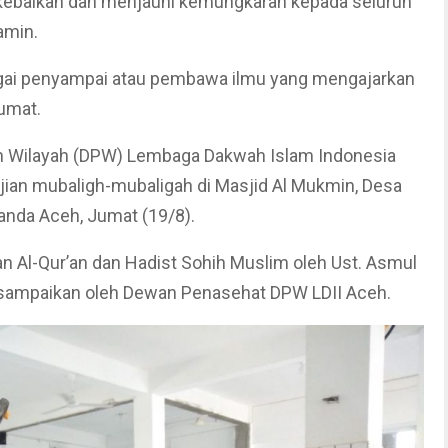
kebaikan dan menjauhi kemungkaran kepada seluruh
amin.
bagai penyampai atau pembawa ilmu yang mengajarkan
 umat.
an Wilayah (DPW) Lembaga Dakwah Islam Indonesia
jian mubaligh-mubaligah di Masjid Al Mukmin, Desa
anda Aceh, Jumat (19/8).
n Al-Qur’an dan Hadist Sohih Muslim oleh Ust. Asmul
sampaikan oleh Dewan Penasehat DPW LDII Aceh.