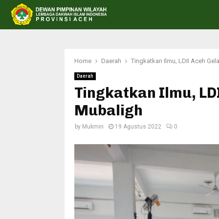
Home
Daerah
Tingkatkan Ilmu, LDII Aceh Gel
Daerah
Tingkatkan Ilmu, LD
Mubaligh
by
Mukmin
19 Agustus 2022
0