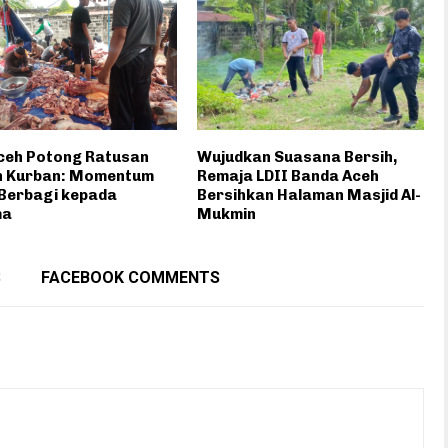
Aceh Potong Ratusan
Wujudkan Suasana Bersih,
 Kurban: Momentum
Remaja LDII Banda Aceh
 Berbagi kepada
Bersihkan Halaman Masjid Al-
ma
Mukmin
S
FACEBOOK COMMENTS