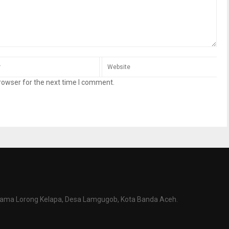
rowser for the next time I comment.
tama Lorong Kelapa, Desa Lamgugob, Kota Banda Aceh.