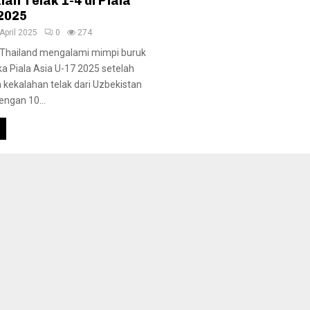
ah Telak 1-4 di Piala
 2025
April 2025
0
274
Thailand mengalami mimpi buruk
a Piala Asia U-17 2025 setelah
kekalahan telak dari Uzbekistan
ngan 10...