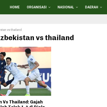
HOME
ORGANISASI
NASIONAL
DAERAH
stan vs thailand
uzbekistan vs thailand
n Vs Thailand: Gajah