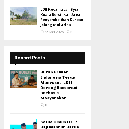
LDII Kecamatan Syiah
Kuala Bersihkan Area
Penyembelihan Kurban
Jelang Idul Adha
25 Mei 2026
0
Recent Posts
Hutan Primer
Indonesia Terus
Menyusut, LDII
Dorong Restorasi
Berbasis
Masyarakat
0
Ketua Umum LDII:
Haji Mabrur Harus