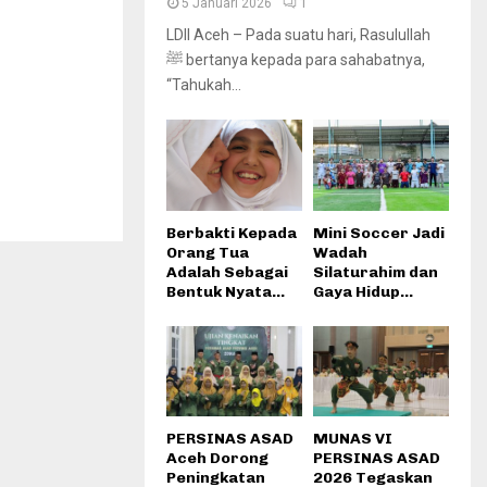
5 Januari 2026
1
LDII Aceh – Pada suatu hari, Rasulullah
ﷺ bertanya kepada para sahabatnya,
“Tahukah...
Berbakti Kepada
Mini Soccer Jadi
Orang Tua
Wadah
Adalah Sebagai
Silaturahim dan
Bentuk Nyata...
Gaya Hidup...
PERSINAS ASAD
MUNAS VI
Aceh Dorong
PERSINAS ASAD
Peningkatan
2026 Tegaskan