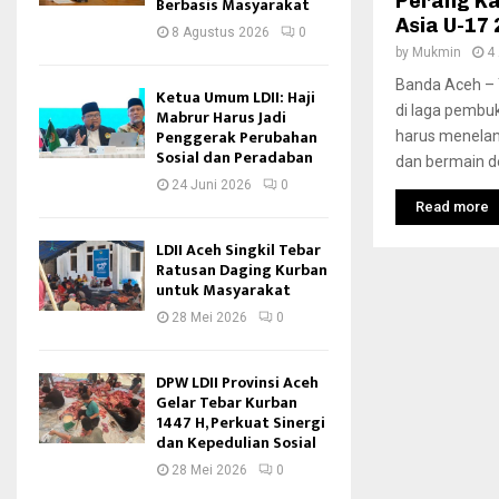
Perang Kal
Berbasis Masyarakat
Asia U-17
8 Agustus 2026
0
by
Mukmin
4 
Banda Aceh – 
Ketua Umum LDII: Haji
di laga pembuk
Mabrur Harus Jadi
Penggerak Perubahan
harus menelan 
Sosial dan Peradaban
dan bermain de
24 Juni 2026
0
Read more
LDII Aceh Singkil Tebar
Ratusan Daging Kurban
untuk Masyarakat
28 Mei 2026
0
DPW LDII Provinsi Aceh
Gelar Tebar Kurban
1447 H, Perkuat Sinergi
dan Kepedulian Sosial
28 Mei 2026
0