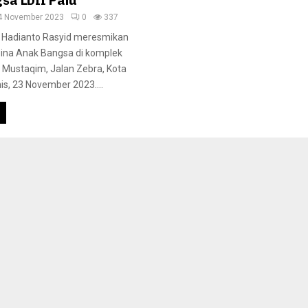
sa LDII Palu
4 November 2023
0
337
u, Hadianto Rasyid meresmikan
ina Anak Bangsa di komplek
l Mustaqim, Jalan Zebra, Kota
s, 23 November 2023....