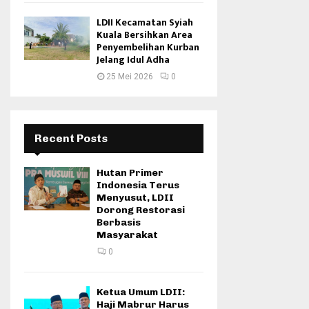
LDII Kecamatan Syiah
Kuala Bersihkan Area
Penyembelihan Kurban
Jelang Idul Adha
25 Mei 2026
0
Recent Posts
Hutan Primer
Indonesia Terus
Menyusut, LDII
Dorong Restorasi
Berbasis
Masyarakat
0
Ketua Umum LDII:
Haji Mabrur Harus