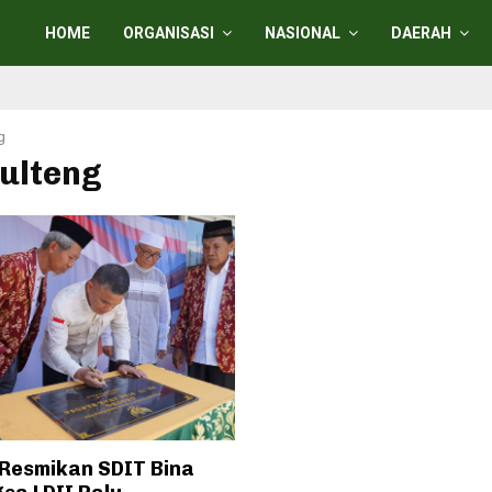
HOME
ORGANISASI
NASIONAL
DAERAH
g
sulteng
 Resmikan SDIT Bina