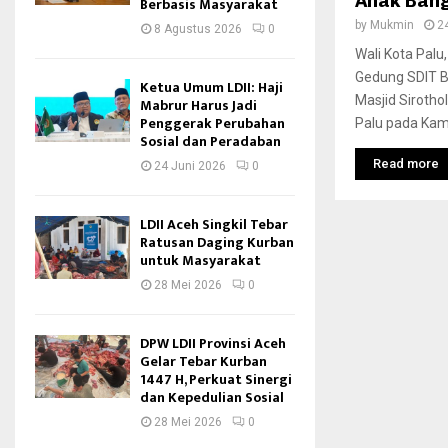
Anak Bang
Berbasis Masyarakat
by
Mukmin
2
8 Agustus 2026
0
Wali Kota Pal
Gedung SDIT B
Ketua Umum LDII: Haji
Masjid Sirotho
Mabrur Harus Jadi
Penggerak Perubahan
Palu pada Kami
Sosial dan Peradaban
Read more
24 Juni 2026
0
LDII Aceh Singkil Tebar
Ratusan Daging Kurban
untuk Masyarakat
28 Mei 2026
0
DPW LDII Provinsi Aceh
Gelar Tebar Kurban
1447 H, Perkuat Sinergi
dan Kepedulian Sosial
28 Mei 2026
0