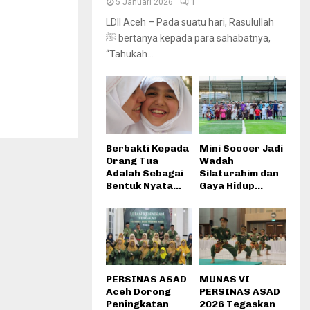
5 Januari 2026
1
LDII Aceh – Pada suatu hari, Rasulullah
ﷺ bertanya kepada para sahabatnya,
“Tahukah...
Berbakti Kepada
Mini Soccer Jadi
Orang Tua
Wadah
Adalah Sebagai
Silaturahim dan
Bentuk Nyata...
Gaya Hidup...
PERSINAS ASAD
MUNAS VI
Aceh Dorong
PERSINAS ASAD
Peningkatan
2026 Tegaskan