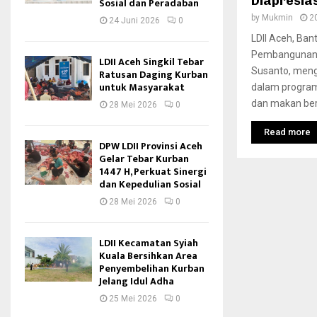
Diapresias
Sosial dan Peradaban
by
Mukmin
2
24 Juni 2026
0
LDII Aceh, Ban
Pembangunan D
LDII Aceh Singkil Tebar
Susanto, menga
Ratusan Daging Kurban
untuk Masyarakat
dalam program
dan makan berg
28 Mei 2026
0
Read more
DPW LDII Provinsi Aceh
Gelar Tebar Kurban
1447 H, Perkuat Sinergi
dan Kepedulian Sosial
28 Mei 2026
0
LDII Kecamatan Syiah
Kuala Bersihkan Area
Penyembelihan Kurban
Jelang Idul Adha
25 Mei 2026
0