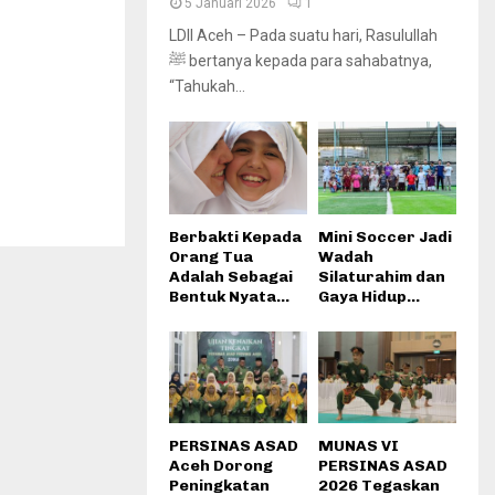
5 Januari 2026
1
LDII Aceh – Pada suatu hari, Rasulullah
ﷺ bertanya kepada para sahabatnya,
“Tahukah...
Berbakti Kepada
Mini Soccer Jadi
Orang Tua
Wadah
Adalah Sebagai
Silaturahim dan
Bentuk Nyata...
Gaya Hidup...
PERSINAS ASAD
MUNAS VI
Aceh Dorong
PERSINAS ASAD
Peningkatan
2026 Tegaskan