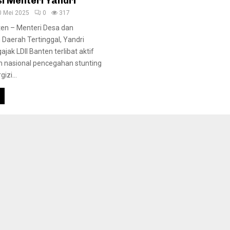
i Menteri Yandri
0 Mei 2025
0
317
ten – Menteri Desa dan
aerah Tertinggal, Yandri
jak LDII Banten terlibat aktif
 nasional pencegahan stunting
izi...