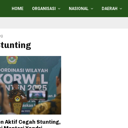
HOME
ORGANISASI
NASIONAL
DAERAH
ng
Stunting
n Aktif Cegah Stunting,