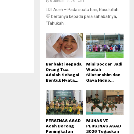
5 Januari 2026
1
LDII Aceh – Pada suatu hari, Rasulullah
ﷺ bertanya kepada para sahabatnya,
“Tahukah...
Berbakti Kepada
Mini Soccer Jadi
Orang Tua
Wadah
Adalah Sebagai
Silaturahim dan
Bentuk Nyata...
Gaya Hidup...
PERSINAS ASAD
MUNAS VI
Aceh Dorong
PERSINAS ASAD
Peningkatan
2026 Tegaskan