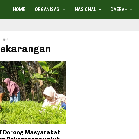
HOME
ORGANISASI
NASIONAL
DAERAH
angan
 pekarangan
I Dorong Masyarakat