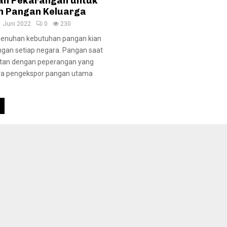
an Pekarangan untuk
n Pangan Keluarga
1 Juni 2022
0
230
enuhan kebutuhan pangan kian
ngan setiap negara. Pangan saat
entan dengan peperangan yang
gara pengekspor pangan utama