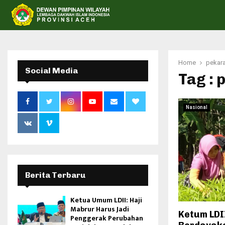
Home
pekar
Social Media
Tag :
Nasional
Berita Terbaru
Ketua Umum LDII: Haji
Mabrur Harus Jadi
Ketum LDI
Penggerak Perubahan