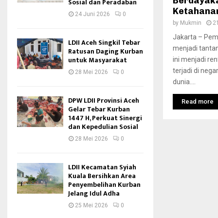
Berdayak
Sosial dan Peradaban
Ketahana
24 Juni 2026
0
by
Mukmin
2
Jakarta – Pem
LDII Aceh Singkil Tebar
menjadi tanta
Ratusan Daging Kurban
untuk Masyarakat
ini menjadi r
terjadi di ne
28 Mei 2026
0
dunia....
DPW LDII Provinsi Aceh
Read more
Gelar Tebar Kurban
1447 H, Perkuat Sinergi
dan Kepedulian Sosial
28 Mei 2026
0
LDII Kecamatan Syiah
Kuala Bersihkan Area
Penyembelihan Kurban
Jelang Idul Adha
25 Mei 2026
0