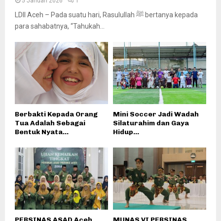
5 Januari 2026
1
LDII Aceh – Pada suatu hari, Rasulullah ﷺ bertanya kepada
para sahabatnya, “Tahukah...
Berbakti Kepada Orang
Mini Soccer Jadi Wadah
Tua Adalah Sebagai
Silaturahim dan Gaya
Bentuk Nyata...
Hidup...
PERSINAS ASAD Aceh
MUNAS VI PERSINAS