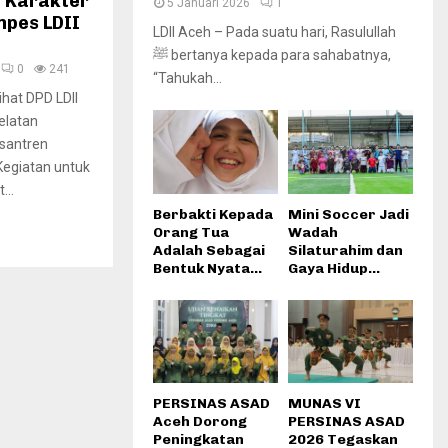
9 Karakter
5 Januari 2026
1
npes LDII
LDII Aceh – Pada suatu hari, Rasulullah
ﷺ bertanya kepada para sahabatnya,
0
241
“Tahukah...
hat DPD LDII
elatan
santren
Kegiatan untuk
...
Berbakti Kepada
Mini Soccer Jadi
Orang Tua
Wadah
Adalah Sebagai
Silaturahim dan
Bentuk Nyata...
Gaya Hidup...
PERSINAS ASAD
MUNAS VI
Aceh Dorong
PERSINAS ASAD
Peningkatan
2026 Tegaskan