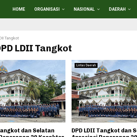
HOME
ORGANISASI
NASIONAL
DAERAH
II Tangkot
DPD LDII Tangkot
Lintas Daerah
Tangkot dan Selatan
DPD LDII Tangkot dan S