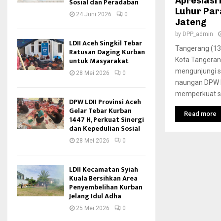
Apresiasi
Sosial dan Peradaban
Luhur Para
24 Juni 2026
0
Jateng
by
DPP_admin
LDII Aceh Singkil Tebar
Tangerang (13
Ratusan Daging Kurban
untuk Masyarakat
Kota Tangeran
mengunjungi s
28 Mei 2026
0
naungan DPW L
memperkuat sil
DPW LDII Provinsi Aceh
Gelar Tebar Kurban
Read more
1447 H, Perkuat Sinergi
dan Kepedulian Sosial
28 Mei 2026
0
LDII Kecamatan Syiah
Kuala Bersihkan Area
Penyembelihan Kurban
Jelang Idul Adha
25 Mei 2026
0