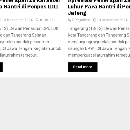
 Penerapan 29 Karakter
Apresiasi Penerapan 2
 Santri di Ponpes LDII
Luhur Para Santri di Po
Jateng
13 Desember 2024
0
239
by
DPP_admin
13 Desember 2024
/12). Dewan Penasihat DPD LDII
Tangerang (13/12). Dewan Penasi
g dan Tangerang Selatan
Kota Tangerang dan Tangerang S
ejumlah pondok pesantren
mengunjungi sejumlah pondok pe
DII Jawa Tengah. Kegiatan untuk
naungan DPW LDII Jawa Tengah. 
aturrahim tersebut...
memperkuat silaturrahim tersebut
Read more