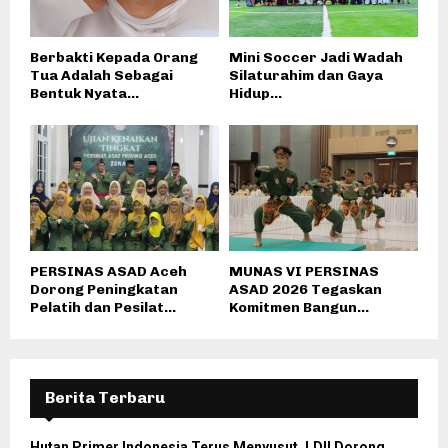
Berbakti Kepada Orang
Mini Soccer Jadi Wadah
Tua Adalah Sebagai
Silaturahim dan Gaya
Bentuk Nyata...
Hidup...
PERSINAS ASAD Aceh
MUNAS VI PERSINAS
Dorong Peningkatan
ASAD 2026 Tegaskan
Pelatih dan Pesilat...
Komitmen Bangun...
Berita Terbaru
Hutan Primer Indonesia Terus Menyusut, LDII Dorong