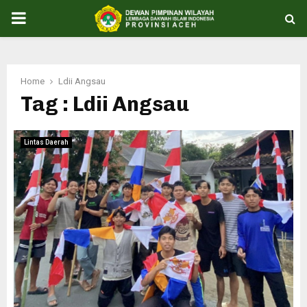
PRIMARY
MENU
Home
Ldii Angsau
Tag : Ldii Angsau
Lintas Daerah