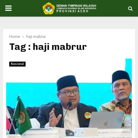
PRIMARY
MENU
Home
haji mabrur
Tag : haji mabrur
Nasional