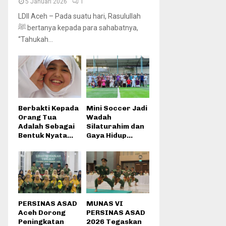
5 Januari 2026
1
LDII Aceh – Pada suatu hari, Rasulullah
ﷺ bertanya kepada para sahabatnya,
“Tahukah...
Berbakti Kepada
Mini Soccer Jadi
Orang Tua
Wadah
Adalah Sebagai
Silaturahim dan
Bentuk Nyata...
Gaya Hidup...
PERSINAS ASAD
MUNAS VI
Aceh Dorong
PERSINAS ASAD
Peningkatan
2026 Tegaskan