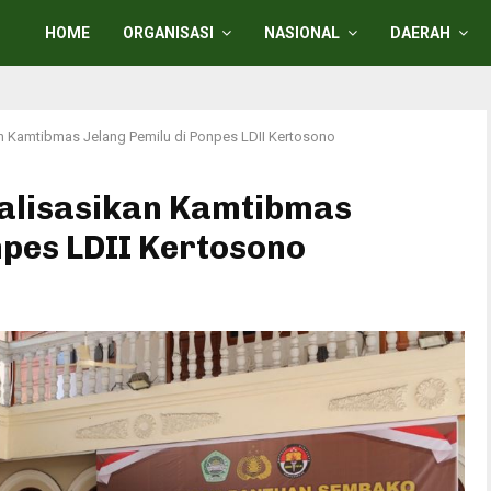
HOME
ORGANISASI
NASIONAL
DAERAH
an Kamtibmas Jelang Pemilu di Ponpes LDII Kertosono
ialisasikan Kamtibmas
npes LDII Kertosono