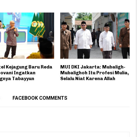
el Kejagung Baru Reda
MUI DKI Jakarta: Mubaligh-
ovani Ingatkan
Mubalighoh Itu Profesi Mulia,
ngnya Tabayyun
Selalu Niat Karena Allah
S
FACEBOOK COMMENTS