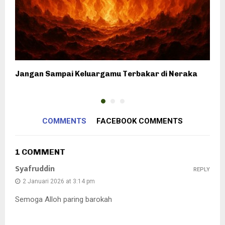
Jangan Sampai Keluargamu Terbakar di Neraka
K
COMMENTS
FACEBOOK COMMENTS
1 COMMENT
Syafruddin
REPLY
2 Januari 2026 at 3:14 pm
Semoga Alloh paring barokah