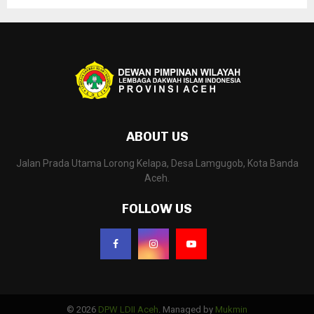
ABOUT US
Jalan Prada Utama Lorong Kelapa, Desa Lamgugob, Kota Banda
Aceh.
FOLLOW US
© 2026
DPW LDII Aceh
. Managed by
Mukmin