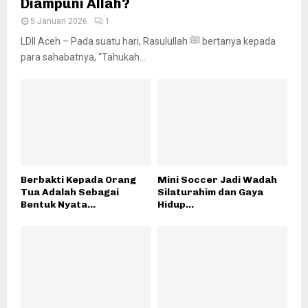
Diampuni Allah?
5 Januari 2026
1
LDII Aceh – Pada suatu hari, Rasulullah ﷺ bertanya kepada
para sahabatnya, “Tahukah...
Berbakti Kepada Orang
Mini Soccer Jadi Wadah
Tua Adalah Sebagai
Silaturahim dan Gaya
Bentuk Nyata...
Hidup...