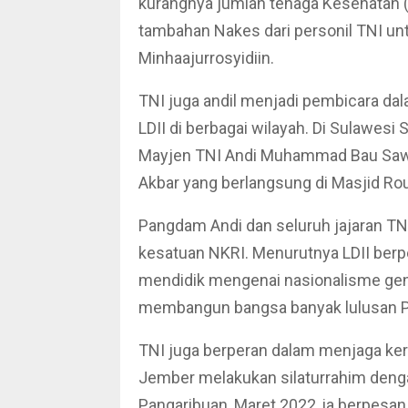
kurangnya jumlah tenaga Kesehatan 
tambahan Nakes dari personil TNI u
Minhaajurrosyidiin.
TNI juga andil menjadi pembicara da
LDII di berbagai wilayah. Di Sulawes
Mayjen TNI Andi Muhammad Bau Sawa
Akbar yang berlangsung di Masjid Rou
Pangdam Andi dan seluruh jajaran TN
kesatuan NKRI. Menurutnya LDII ber
mendidik mengenai nasionalisme gener
membangun bangsa banyak lulusan Po
TNI juga berperan dalam menjaga ker
Jember melakukan silaturrahim denga
Pangaribuan, Maret 2022, ia berpesan