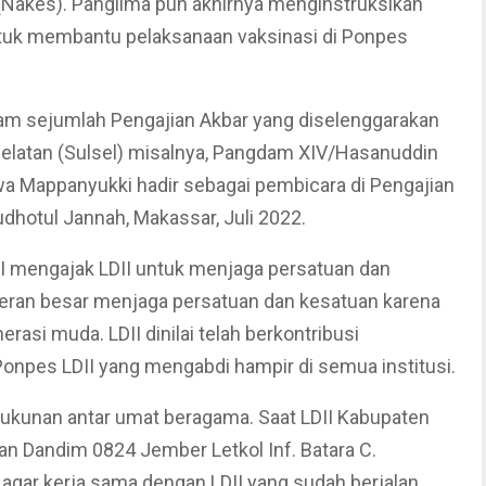
(Nakes). Panglima pun akhirnya menginstruksikan
ntuk membantu pelaksanaan vaksinasi di Ponpes
lam sejumlah Pengajian Akbar yang diselenggarakan
i Selatan (Sulsel) misalnya, Pangdam XIV/Hasanuddin
 Mappanyukki hadir sebagai pembicara di Pengajian
dhotul Jannah, Makassar, Juli 2022.
I mengajak LDII untuk menjaga persatuan dan
peran besar menjaga persatuan dan kesatuan karena
asi muda. LDII dinilai telah berkontribusi
npes LDII yang mengabdi hampir di semua institusi.
ukunan antar umat beragama. Saat LDII Kabupaten
n Dandim 0824 Jember Letkol Inf. Batara C.
 agar kerja sama dengan LDII yang sudah berjalan