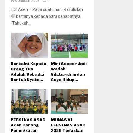
5 Januari 2026
1
LDII Aceh – Pada suatu hari, Rasulullah
ﷺ bertanya kepada para sahabatnya,
“Tahukah...
Berbakti Kepada
Mini Soccer Jadi
Orang Tua
Wadah
Adalah Sebagai
Silaturahim dan
Bentuk Nyata...
Gaya Hidup...
PERSINAS ASAD
MUNAS VI
Aceh Dorong
PERSINAS ASAD
Peningkatan
2026 Tegaskan