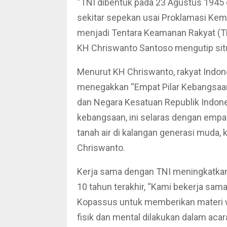
“TNI dibentuk pada 23 Agustus 194
sekitar sepekan usai Proklamasi Kem
menjadi Tentara Keamanan Rakyat (TK
KH Chriswanto Santoso mengutip sit
Menurut KH Chriswanto, rakyat Indon
menegakkan “Empat Pilar Kebangsaan”,
dan Negara Kesatuan Republik Indones
kebangsaan, ini selaras dengan empat
tanah air di kalangan generasi muda,
Chriswanto.
Kerja sama dengan TNI meningkatkan 
10 tahun terakhir, “Kami bekerja sam
Kopassus untuk memberikan materi 
fisik dan mental dilakukan dalam acar