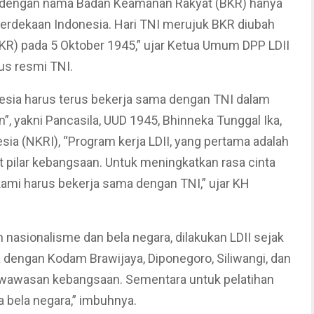
5 dengan nama Badan Keamanan Rakyat (BKR) hanya
erdekaan Indonesia. Hari TNI merujuk BKR diubah
R) pada 5 Oktober 1945,” ujar Ketua Umum DPP LDII
us resmi TNI.
esia harus terus bekerja sama dengan TNI dalam
 yakni Pancasila, UUD 1945, Bhinneka Tunggal Ika,
ia (NKRI), “Program kerja LDII, yang pertama adalah
 pilar kebangsaan. Untuk meningkatkan rasa cinta
 kami harus bekerja sama dengan TNI,” ujar KH
nasionalisme dan bela negara, dilakukan LDII sejak
a dengan Kodam Brawijaya, Diponegoro, Siliwangi, dan
wawasan kebangsaan. Sementara untuk pelatihan
a bela negara,” imbuhnya.