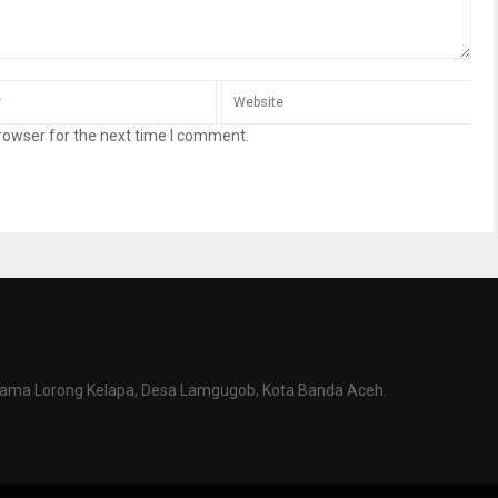
rowser for the next time I comment.
tama Lorong Kelapa, Desa Lamgugob, Kota Banda Aceh.