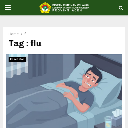
PRIMARY
MENU
Home
flu
Tag : flu
Kesehatan