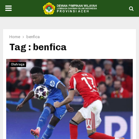
PRIMARY
MENU
Home
benfica
Tag : benfica
Olahraga