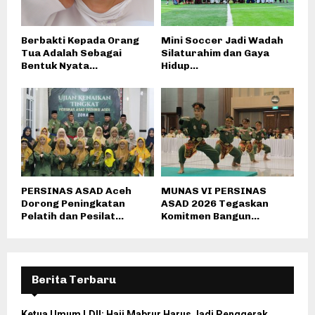
Berbakti Kepada Orang
Mini Soccer Jadi Wadah
Tua Adalah Sebagai
Silaturahim dan Gaya
Bentuk Nyata...
Hidup...
PERSINAS ASAD Aceh
MUNAS VI PERSINAS
Dorong Peningkatan
ASAD 2026 Tegaskan
Pelatih dan Pesilat...
Komitmen Bangun...
Berita Terbaru
Ketua Umum LDII: Haji Mabrur Harus Jadi Penggerak