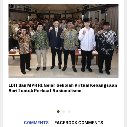
LDII dan MPR RI Gelar Sekolah Virtual Kebangsaan
L
Seri I untuk Perkuat Nasionalisme
E
P
COMMENTS
FACEBOOK COMMENTS