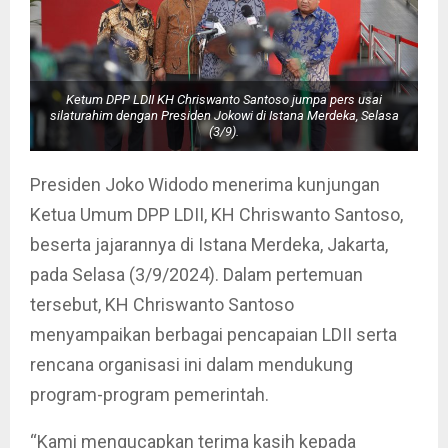
Ketum DPP LDII KH Chriswanto Santoso jumpa pers usai
silaturahim dengan Presiden Jokowi di Istana Merdeka, Selasa
(3/9).
Presiden Joko Widodo menerima kunjungan
Ketua Umum DPP LDII, KH Chriswanto Santoso,
beserta jajarannya di Istana Merdeka, Jakarta,
pada Selasa (3/9/2024). Dalam pertemuan
tersebut, KH Chriswanto Santoso
menyampaikan berbagai pencapaian LDII serta
rencana organisasi ini dalam mendukung
program-program pemerintah.
“Kami mengucapkan terima kasih kepada