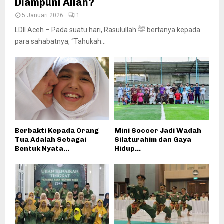
Diampuni Allah?
5 Januari 2026
1
LDII Aceh – Pada suatu hari, Rasulullah ﷺ bertanya kepada
para sahabatnya, “Tahukah...
Berbakti Kepada Orang
Mini Soccer Jadi Wadah
Tua Adalah Sebagai
Silaturahim dan Gaya
Bentuk Nyata...
Hidup...