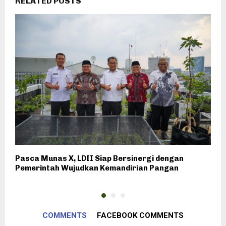
RELATED POSTS
Pasca Munas X, LDII Siap Bersinergi dengan
W
Pemerintah Wujudkan Kemandirian Pangan
D
COMMENTS
FACEBOOK COMMENTS