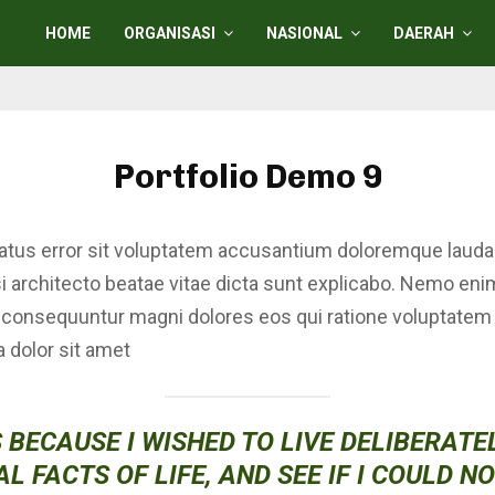
HOME
ORGANISASI
NASIONAL
DAERAH
Portfolio Demo 9
natus error sit voluptatem accusantium doloremque laud
asi architecto beatae vitae dicta sunt explicabo. Nemo en
uia consequuntur magni dolores eos qui ratione voluptate
 dolor sit amet
 BECAUSE I WISHED TO LIVE DELIBERATEL
L FACTS OF LIFE, AND SEE IF I COULD N