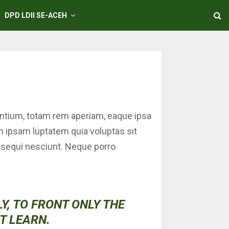
DPD LDII SE-ACEH
antium, totam rem aperiam, eaque ipsa
im ipsam luptatem quia voluptas sit
m sequi nesciunt. Neque porro
Y, TO FRONT ONLY THE
OT LEARN.