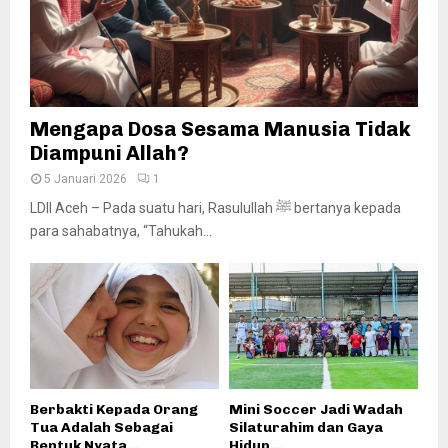
Mengapa Dosa Sesama Manusia Tidak
Diampuni Allah?
5 Januari 2026
1
LDII Aceh – Pada suatu hari, Rasulullah ﷺ bertanya kepada
para sahabatnya, “Tahukah...
Berbakti Kepada Orang
Mini Soccer Jadi Wadah
Tua Adalah Sebagai
Silaturahim dan Gaya
Bentuk Nyata...
Hidup...