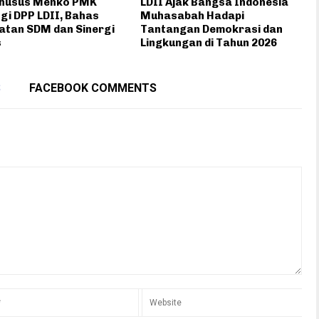
Khusus Menko PMK
LDII Ajak Bangsa Indonesia
gi DPP LDII, Bahas
Muhasabah Hadapi
atan SDM dan Sinergi
Tantangan Demokrasi dan
s
Lingkungan di Tahun 2026
S
FACEBOOK COMMENTS