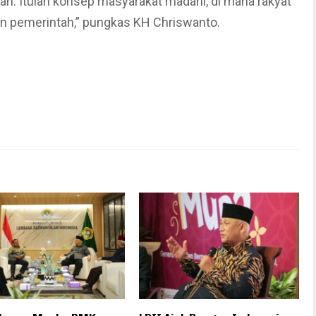
n. Itulah konsep masyarakat madani, di mana rakyat
n pemerintah,” pungkas KH Chriswanto.