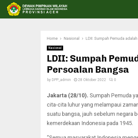
Home
Nasional
LDII: Sumpah Pemuda adalah 
Nasional
LDII: Sumpah Pemud
Persoalan Bangsa
by
DPP_admin
28 Oktober 2022
0
Jakarta (28/10).
Sumpah Pemuda yan
cita-cita luhur yang melampaui zam
suatu bangsa, jauh sebelum negara 
kemerdekaan Indonesia pada 1945.
“Semua masyarakat Indonesia menget