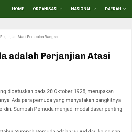
HOME
ORGANISASI
NASIONAL
DAERAH
Perjanjian Atasi Persoalan Bangsa
a adalah Perjanjian Atasi
g dicetuskan pada 28 Oktober 1928, merupakan
annya. Ada para pemuda yang menyatakan bangkitnya
berdiri. Sumpah Pemuda menjadi modal dasar penting
ahui, Sumpah Pemuda adalah wujud dari keinginan