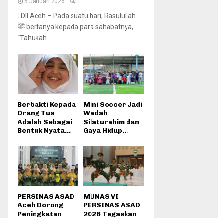
5 Januari 2026
1
LDII Aceh – Pada suatu hari, Rasulullah
ﷺ bertanya kepada para sahabatnya,
“Tahukah...
Berbakti Kepada
Mini Soccer Jadi
Orang Tua
Wadah
Adalah Sebagai
Silaturahim dan
Bentuk Nyata...
Gaya Hidup...
PERSINAS ASAD
MUNAS VI
Aceh Dorong
PERSINAS ASAD
Peningkatan
2026 Tegaskan