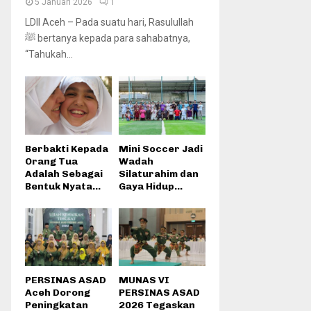
5 Januari 2026
1
LDII Aceh – Pada suatu hari, Rasulullah
ﷺ bertanya kepada para sahabatnya,
“Tahukah...
Berbakti Kepada
Mini Soccer Jadi
Orang Tua
Wadah
Adalah Sebagai
Silaturahim dan
Bentuk Nyata...
Gaya Hidup...
PERSINAS ASAD
MUNAS VI
Aceh Dorong
PERSINAS ASAD
Peningkatan
2026 Tegaskan