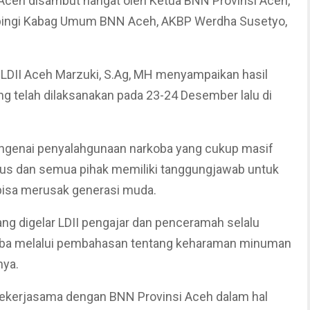
Aceh disambut hangat oleh Ketua BNN Provinsi Aceh,
ampingi Kabag Umum BNN Aceh, AKBP Werdha Susetyo,
LDII Aceh Marzuki, S.Ag, MH menyampaikan hasil
g telah dilaksanakan pada 23-24 Desember lalu di
ngenai penyalahgunaan narkoba yang cukup masif
rius dan semua pihak memiliki tanggungjawab untuk
bisa merusak generasi muda.
ang digelar LDII pengajar dan penceramah selalu
ba melalui pembahasan tentang keharaman minuman
nya.
 bekerjasama dengan BNN Provinsi Aceh dalam hal