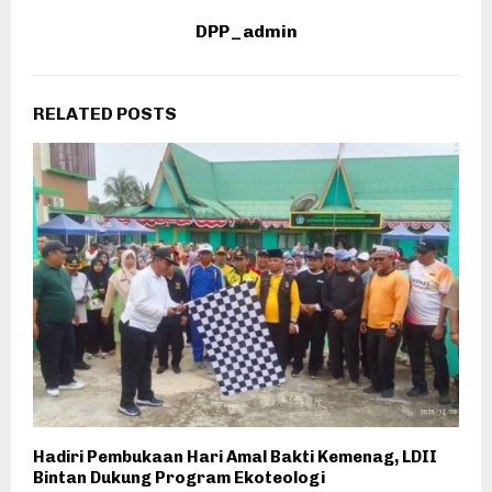
DPP_admin
RELATED POSTS
Hadiri Pembukaan Hari Amal Bakti Kemenag, LDII
L
Bintan Dukung Program Ekoteologi
R