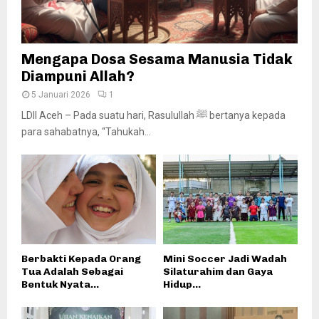
Mengapa Dosa Sesama Manusia Tidak
Diampuni Allah?
5 Januari 2026
1
LDII Aceh – Pada suatu hari, Rasulullah ﷺ bertanya kepada
para sahabatnya, “Tahukah...
Berbakti Kepada Orang
Mini Soccer Jadi Wadah
Tua Adalah Sebagai
Silaturahim dan Gaya
Bentuk Nyata...
Hidup...